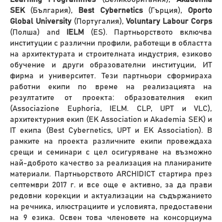
SEK
(България),
Best Cybernetics
(Гърция),
Oporto
Global University
(Португалия),
Voluntary Labour Corps
(Полша) and
IELM
(ES). Партньорството включва
институции с различни профили, работещи в областта
на архитектурата и строителната индустрия, езиково
обучение и други образователни институции, ИТ
фирма и университет. Тези партньори сформираха
работни екипи по време на реализацията на
резултатите от проекта: образователния екип
(Associazione Euphoria, IELM. CLP, UPT и VLC),
архитектурния екип (EK Association и Akademia SEK) и
IT екипа (Best Cybernetics, UPT и EK Association). В
рамките на проекта различните екипи провеждаха
срещи и семинари с цел осигуряване на възможно
най-доброто качество за реализация на планираните
материали. Партньорството ARCHIDICT стартира през
септември 2017 г. и все още е активно, за да прави
редовни корекции и актуализации на съдържанието
на речника, илюстрациите и условията, предоставени
на 9 езика. Освен това членовете на консорциума