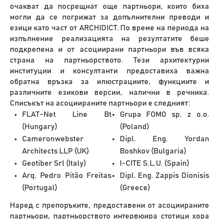
очакват да посрещнат още партньори, които биха
могли да се погрижат за допълнителни преводи и
езици като част от ARCHIDICT. По време на периода на
изпълнение реализацията на резултатите беше
подкрепена и от асоциирани партньори във всяка
страна на партньорството. Тези архитектурни
институции и консултанти предоставиха важна
обратна връзка за илюстрациите, функциите и
различните езикови версии, налични в речника.
Списъкът на асоциираните партньори е следният:
FLAT-Net Line Bt
Grupa FOMO sp. z o.o.
(Hungary)
(Poland)
Cameronwebster
Dipl. Eng. Yordan
Architects LLP (UK)
Boshkov (Bulgaria)
Geotiber Srl (Italy)
I-CITE S.L.U. (Spain)
Arq. Pedro Pitão Freitas
Dipl. Eng. Zappis Dionisis
(Portugal)
(Greece)
Наред с препоръките, предоставени от асоциираните
партньори, партньорството интервюира стотици хора