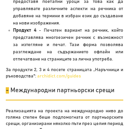
предоставя поетапни уроци за това как да
управлявате различните аспекти на речника от
добавяне на термини в избран език до създаване
на нови изображения.
Продукт 4
- Печатен вариант на речник, който
представлява многоезичен речник с възможност
за изтегляне и печат. Тази форма позволява
разглеждане на съдържанието офлайн или
отпечатване на страниците за лична употреба.
За продукти 2, 3 и 4 посете страницата „Наръчници и
ръководства":
archidict.com/guides
-
Международни партньорски срещи
Реализацията на проекта на международно ниво до
голяма степен беше подпомогната от партньорските
срещи, организирани няколко пъти през целия период