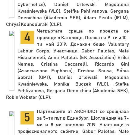
Cybernetics), Daniel Orlewski, Magdalena
Kwaśniewska (VLC), Steffka Pehlivanova, Gergana
Deenichina (Akademia SEK), Adam Pisula (IELM),
Chrysi Koundouraki (CLP).
Четвъртата среща по проекта се
4
проведе в Катовице, Полша на 9-ти и 10-
ти май 2019. Домакин беше Voluntary
Labour Corps. Участници: Gabor Palotas, Mate
Hidasnemeti, Anna Palotas (EK Association) Erika
Nemes, Cristina Ceccarelli, Riccardo Gini
(Associazione Euphoria), Cristina Sousa, Sónia
Sobral (UPT), Daniel Orlewski, Magdalena
Kwaśniewska, Monika Buczek (VLC), Stefka
Pehlivanova, Gergana Deenichina (Akademia SEK),
Robin Webster (CLP).
Партньорите от ARCHIDICT се срещнаха
5
за 5-ти път в Единбург, Шотландия на 7-
ми и 8-ми ноември 2019. Участници в
професионалното събитие: Gabor Palotas, Mate