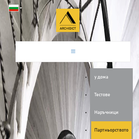
у дома
Тестове
Наръчници
Партньорството