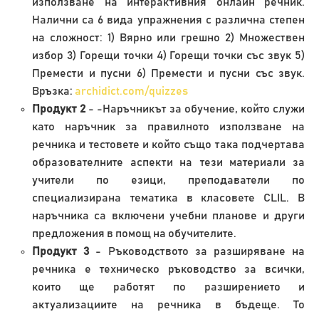
използване на интерактивния онлайн речник.
Налични са 6 вида упражнения с различна степен
на сложност: 1) Вярно или грешно 2) Множествен
избор 3) Горещи точки 4) Горещи точки със звук 5)
Премести и пусни 6) Премести и пусни със звук.
Връзка:
archidict.com/quizzes
Продукт 2
- -Наръчникът за обучение, който служи
като наръчник за правилното използване на
речника и тестовете и който също така подчертава
образователните аспекти на тези материали за
учители по езици, преподаватели по
специализирана тематика в класовете CLIL. В
наръчника са включени учебни планове и други
предложения в помощ на обучителите.
Продукт 3
- Ръководството за разширяване на
речника е техническо ръководство за всички,
които ще работят по разширението и
актуализациите на речника в бъдеще. То