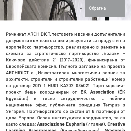
Обратна
Речникът ARCHIDICT, тестовете и всички допълнителни
документи към тези основни резултати са продукти на
европейско партньорство, реализирано в рамките на
схемата за стратегическо партньорство „Еразъм +
Ключово действие 2“ (2017-2020), финансирана от
Европейската комисия. Пълното заглавие на проекта
ARCHIDICT е „Илюстративен многоезичен речник за
архитекти, строители и строителни работници“ номер
на договор 2017-1-HU01-KA202-036021. Партньорският
проект беше координиран от
EK Association
(ÉK
Egyesület) в тясно сътрудничество с нейния
национален офис, публичната фондация Tempus в
Унгария. Партньорството се състои от 8 партньори от
цяла Европа. Освен институцията координатор, те са
както следва:
Associazione Euphoria
(Италия),
Creative
Learning Programmes
(Великобритания),
Akademia