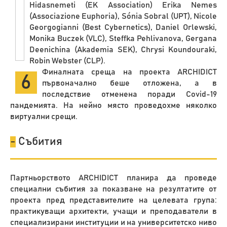
Hidasnemeti (EK Association) Erika Nemes
(Associazione Euphoria), Sónia Sobral (UPT), Nicole
Georgogianni (Best Cybernetics), Daniel Orlewski,
Monika Buczek (VLC), Steffka Pehlivanova, Gergana
Deenichina (Akademia SEK), Chrysi Koundouraki,
Robin Webster (CLP).
Финалната среща на проекта ARCHIDICT
6
първоначално беше отложена, а в
последствие отменена поради Covid-19
пандемията. На нейно място проведохме няколко
виртуални срещи.
-
Събития
Партньорството ARCHIDICT планира да проведе
специални събития за показване на резултатите от
проекта пред представителите на целевата група:
практикуващи архитекти, учащи и преподаватели в
специализирани институции и на университетско ниво