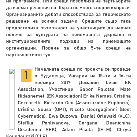
на програмата. Тези срещи позволиха на партньорите
да вземат решения по-бързо по много спорни въпроси.
Организираните дебати способстваха за творческото
решаване на всички задачи. Срещите също така
предоставиха възможност на участниците да научат
повече за културата на приемащата държава и
институционалните подходи на приемащите
организации. Повече за общо 5-те срещи на
партньорството тук.
Началната среща по проекта се проведе
1
в Будапеща, Унгария на 15-ти и 16-ти
ноември 2017. Домакин беше EK
Association. Участници: Gabor Palotas, Mate
Hidasnemeti (EK Association) Erika Nemes, Cristina
Ceccarelli, Riccardo Gini (Associazione Euphoria),
Cristina Sousa (UPT), Nicole Georgogianni (Best
Cybernetics), Ewa Buzowa, Daniel Orlewski (VLC),
Steffka Pehlivanova, Gergana Deenichina
(Akademia SEK), Adam Pisula (IELM), Chrysi
Koundouraki (CLP).